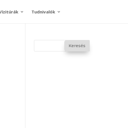
Vízitúrák
Tudnivalók