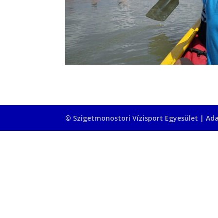
© Szigetmonostori Vízisport Egyesület |
Ada