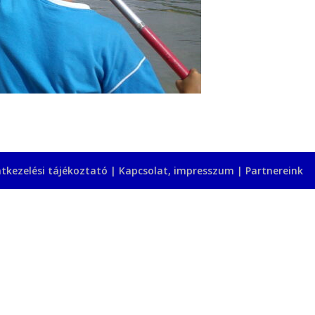
tkezelési tájékoztató
|
Kapcsolat, impresszum
|
Partnereink