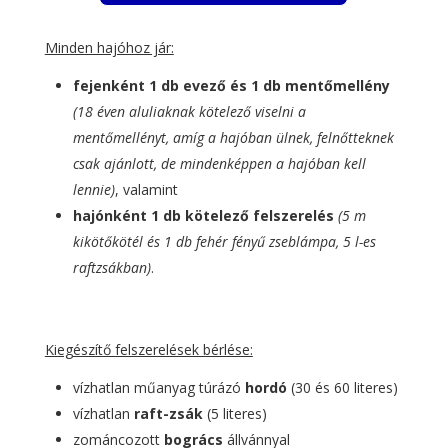
Minden hajóhoz jár:
fejenként 1 db evező és 1 db mentőmellény
(18 éven aluliaknak kötelező viselni a
mentőmellényt, amíg a hajóban ülnek, felnőtteknek
csak ajánlott, de mindenképpen a hajóban kell
lennie)
, valamint
hajónként 1 db kötelező felszerelés
(5 m
kikötőkötél és 1 db fehér fényű zseblámpa, 5 l-es
raftzsákban)
.
Kiegészítő felszerelések bérlése:
vízhatlan műanyag túrázó
hordó
(30 és 60 literes)
vízhatlan
raft-zsák
(5 literes)
zománcozott
bogrács
állvánnyal