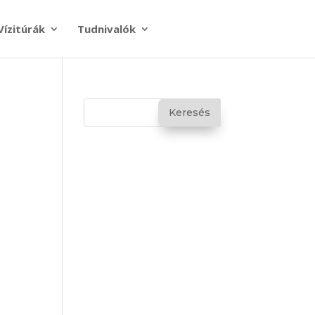
Vízitúrák
Tudnivalók