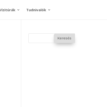
Vízitúrák
Tudnivalók