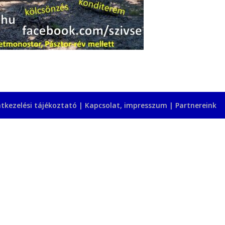
tkezelési tájékoztató
|
Kapcsolat, impresszum
|
Partnereink