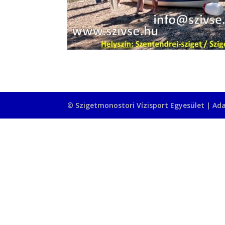
© Szigetmonostori Vízisport Egyesület |
Ada