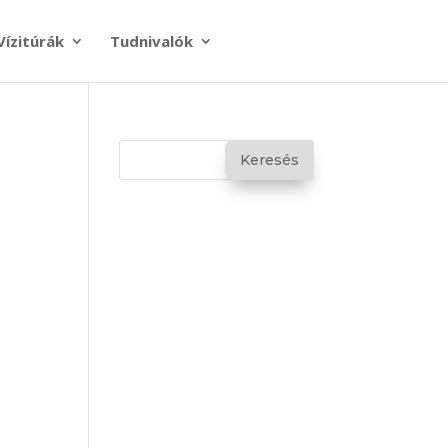
Vízitúrák
Tudnivalók