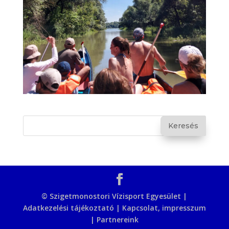
© Szigetmonostori Vízisport Egyesület |
Adatkezelési tájékoztató
|
Kapcsolat, impresszum
|
Partnereink