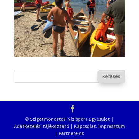
© Szigetmonostori Vízisport Egyesület |
Adatkezelési tájékoztató
|
Kapcsolat, impresszum
|
Partnereink